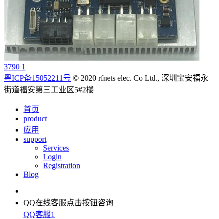
3790 1
粤ICP备15052211号
© 2020 rfnets elec. Co Ltd., 深圳宝安福永
街道福安第三工业区5#2楼
首页
product
应用
support
Services
Login
Registration
Blog
QQ在线客服
点击按钮咨询
QQ客服1