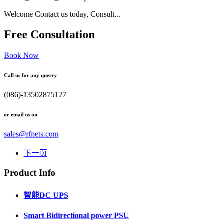
Welcome Contact us today, Consult...
Free Consultation
Book Now
Call us for any querry
(086)-13502875127
or email us on
sales@rfnets.com
下一页
Product Info
智能DC UPS
Smart Bidirectional power PSU