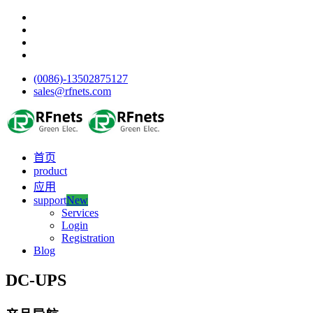
(0086)-13502875127
sales@rfnets.com
首页
product
应用
support
New
Services
Login
Registration
Blog
DC-UPS