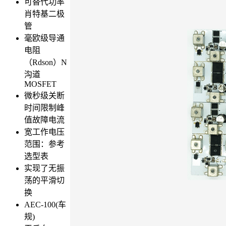
可替代功率
肖特基二极
管
毫欧级导通
电阻
（Rdson）N
沟道
MOSFET
微秒级关断
时间限制峰
值故障电流
宽工作电压
范围：参考
选型表
实现了无振
荡的平滑切
换
AEC-100(车
规)