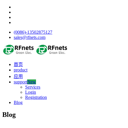
(0086)-13502875127
sales@rfnets.com
首页
product
应用
support
New
Services
Login
Registration
Blog
Blog