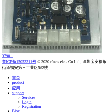
3790 1
粤ICP备15052211号
© 2020 rfnets elec. Co Ltd., 深圳宝安福永
街道福安第三工业区5#2楼
首页
product
应用
support
Services
Login
Registration
Blog