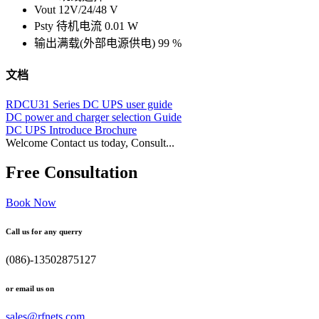
Vout 12V/24/48 V
Psty 待机电流 0.01 W
输出满载(外部电源供电) 99 %
文档
RDCU31 Series DC UPS user guide
DC power and charger selection Guide
DC UPS Introduce Brochure
Welcome Contact us today, Consult...
Free Consultation
Book Now
Call us for any querry
(086)-13502875127
or email us on
sales@rfnets.com