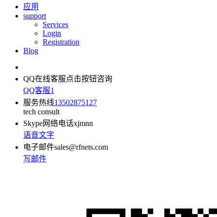
应用
support
Services
Login
Registration
Blog
QQ在线客服
点击按钮咨询
QQ客服1
服务热线
13502875127
tech consult
Skype网络电话
xjmnn
语音
文字
电子邮件
sales@rfnets.com
写邮件