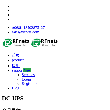
(0086)-13502875127
sales@rfnets.com
首页
product
应用
support
New
Services
Login
Registration
Blog
DC-UPS