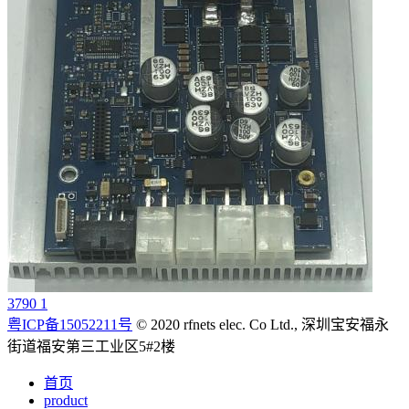
3790 1
粤ICP备15052211号
© 2020 rfnets elec. Co Ltd., 深圳宝安福永
街道福安第三工业区5#2楼
首页
product