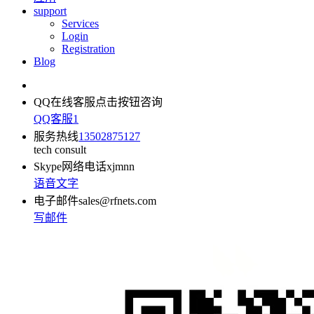
support
Services
Login
Registration
Blog
QQ在线客服
点击按钮咨询
QQ客服1
服务热线
13502875127
tech consult
Skype网络电话
xjmnn
语音
文字
电子邮件
sales@rfnets.com
写邮件