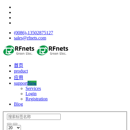
(0086)-13502875127
sales@rfnets.com
首页
product
应用
support
New
Services
Login
Registration
Blog