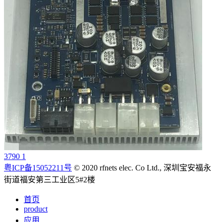
3790 1
粤ICP备15052211号
© 2020 rfnets elec. Co Ltd., 深圳宝安福永
街道福安第三工业区5#2楼
首页
product
应用