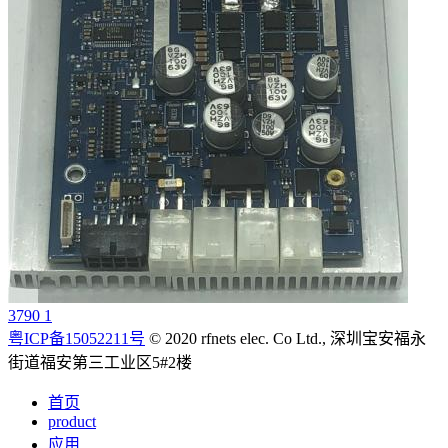
3790 1
粤ICP备15052211号
© 2020 rfnets elec. Co Ltd., 深圳宝安福永
街道福安第三工业区5#2楼
首页
product
应用