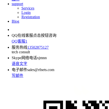
support
Services
Login
Registration
Blog
QQ在线客服
点击按钮咨询
QQ客服1
服务热线
13502875127
tech consult
Skype网络电话
xjmnn
语音
文字
电子邮件
sales@rfnets.com
写邮件