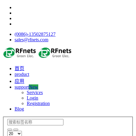
(0086)-13502875127
sales@rfnets.com
首页
product
应用
support
New
Services
Login
Registration
Blog