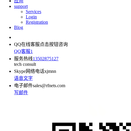
应用
support
Services
Login
Registration
Blog
QQ在线客服
点击按钮咨询
QQ客服1
服务热线
13502875127
tech consult
Skype网络电话
xjmnn
语音
文字
电子邮件
sales@rfnets.com
写邮件