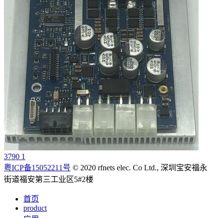
3790 1
粤ICP备15052211号
© 2020 rfnets elec. Co Ltd., 深圳宝安福永
街道福安第三工业区5#2楼
首页
product