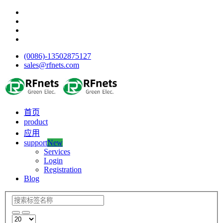
(0086)-13502875127
sales@rfnets.com
首页
product
应用
support
New
Services
Login
Registration
Blog