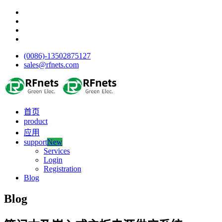
(0086)-13502875127
sales@rfnets.com
首页
product
应用
support
New
Services
Login
Registration
Blog
Blog