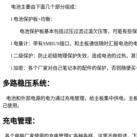
电池主要由下面几个部分组成：
l
电池保护板
+
均衡：
电池保护板基本包括过压过流过温欠压等，可能有些保
l
电量计：带有
SMBUS
接口，和主板通信随时汇报电池的
l
二级保护：防止初级物理保护失效，造成电池的过热，甚
l
加密：各个厂家对自己笔记本的配件的保护，否则随便买
多路稳压系统：
电池和外部电源的电力通过充电管理，给主板集中供电。主
己使用。
充电管理：
各个电脑厂家使用的充电管理
IC
各种各样，这里不做叙述，下