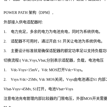
POWER PATH
架构（
DPM
）
,
外部接入供电适配器时
:
1.
电力充足，多余的电力为电池充电，同时为系统供电。
2.
适配器不可用时，通过开启
S1
开关让电池为系统供电。
3.
主要设计标准就是确保适配器的额定功率足以支持负载功
切换流程
:( Vdc,Vsys,Vbat,
分别表示适配器，负载，电池电压
1.
Vdc-Vsys>15mV
，
Vdc MOS
打开
Vdc=Vsys
。
2.
Vsys-Vdc>25Mv, Vdc MOS
关闭，
Vsys
由电池通过
S1
内部
Vbat-Vsys>45Mv, S1
打开，电池
Vbat=Vsys
注意电池充电管理内部比较器的门限电压，外部
MOS
开关需