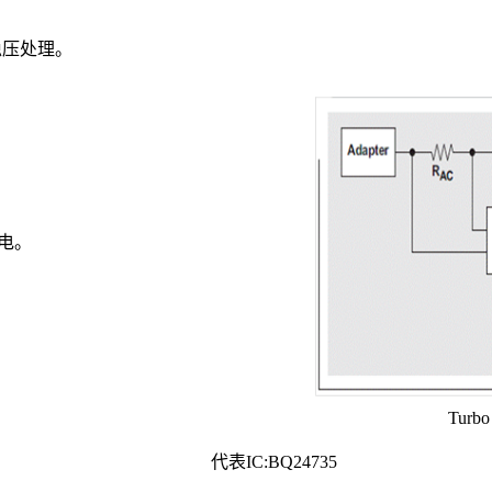
稳压处理。
电。
Turb
代表
IC:BQ24735