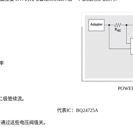
率
POWE
二极管续流。
代表
IC
：
BQ24725A
要通过这些电压阀值关。