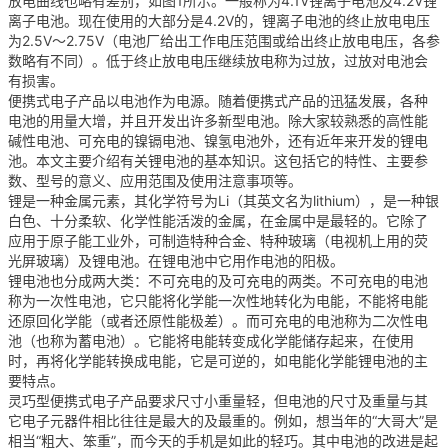
放电曲线也略有差别，如图1所示。一般称为4.1V锂离子电池及4.2V锂
离子电池。现在使用的大部分是4.2V的，锂离子电池的终止放电电压
为2.5V～2.75V（电池厂给出工作电压范围或给出终止放电电压，各参
数略有不同）。低于终止放电电压继续放电称为过放，过放对电池会
有损害。
便携式电子产品以电池作为电源。随着便携式产品的迅猛发展，各种
电池的用量大增，并且开发出许多新型电池。除大家较熟悉的高性能
碱性电池、可充电的镍镉电池、镍氢电池外，还有近年来开发的锂电
池。本文主要介绍有关锂电池的基本知识。这包括它的特性、主要参
数、型号的意义、应用范围及使用注意事项等。
锂是一种金属元素，其化学符号为Li（其英文名为lithium），是一种银
白色、十分柔软、化学性能活泼的金属，在金属中是最轻的。它除了
应用于原子能工业外，可制造特种合金、特种玻璃（电视机上用的荧
光屏玻璃）及锂电池。在锂电池中它用作电池的阳极。
锂电池也分成两大类：不可充电的及可充电的两类。不可充电的电池
称为一次性电池，它只能将化学能一次性地转化为电能，不能将电能
还原回化学能（或者还原性能极差）。而可充电的电池称为二次性电
池（也称为蓄电池）。它能将电能转变成化学能储存起来，在使用
时，再将化学能转换成电能，它是可逆的，如电能化学能锂电池的主
要特点。
灵巧型便携式电子产品要求尺寸小重量轻，但电池的尺寸及重量与其
它电子元器件相比往往是最大的及最重的。例如，想当年的“大哥大”是
相当“粗大、笨重”，而今天的手机是如此的轻巧。其中电池的改进是起