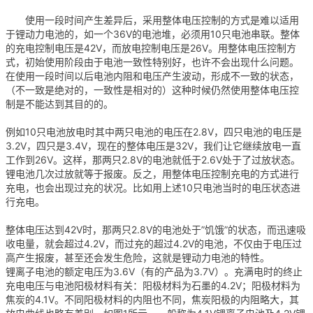
使用一段时间产生差异后，采用整体电压控制的方式是难以适用
于锂动力电池的，如一个36V的电池堆，必须用10只电池串联。整体
的充电控制电压是42V，而放电控制电压是26V。用整体电压控制方
式，初始使用阶段由于电池一致性特别好，也许不会出现什么问题。
在使用一段时间以后电池内阻和电压产生波动，形成不一致的状态，
（不一致是绝对的，一致性是相对的）这种时候仍然使用整体电压控
制是不能达到其目的的。
例如10只电池放电时其中两只电池的电压在2.8V，四只电池的电压是
3.2V，四只是3.4V，现在的整体电压是32V，我们让它继续放电一直
工作到26V。这样，那两只2.8V的电池就低于2.6V处于了过放状态。
锂电池几次过放就等于报废。反之，用整体电压控制充电的方式进行
充电，也会出现过充的状况。比如用上述10只电池当时的电压状态进
行充电。
整体电压达到42V时，那两只2.8V的电池处于”饥饿”的状态，而迅速吸
收电量，就会超过4.2V，而过充的超过4.2V的电池，不仅由于电压过
高产生报废，甚至还会发生危险，这就是锂动力电池的特性。
锂离子电池的额定电压为3.6V（有的产品为3.7V）。充满电时的终止
充电电压与电池阳极材料有关：阳极材料为石墨的4.2V；阳极材料为
焦炭的4.1V。不同阳极材料的内阻也不同，焦炭阳极的内阻略大，其