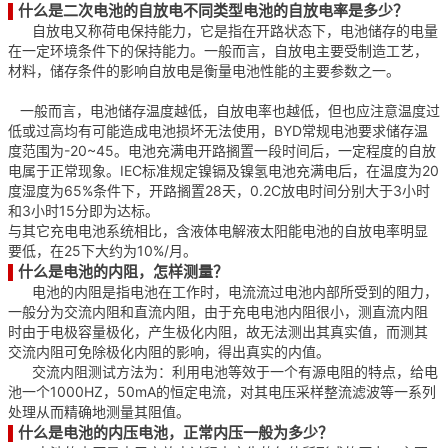
什么是二次电池的自放电不同类型电池的自放电率是多少？
▌
自放电又称荷电保持能力，它是指在开路状态下，电池储存的电量
在一定环境条件下的保持能力。一般而言，自放电主要受制造工艺，
材料，储存条件的影响自放电是衡量电池性能的主要参数之一。
一般而言，电池储存温度越低，自放电率也越低，但也应注意温度过
低或过高均有可能造成电池损坏无法使用，BYD常规电池要求储存温
度范围为-20~45。电池充满电开路搁置一段时间后，一定程度的自放
电属于正常现象。IEC标准规定镍镉及镍氢电池充满电后，在温度为20
度湿度为65%条件下，开路搁置28天，0.2C放电时间分别大于3小时
和3小时15分即为达标。
与其它充电电池系统相比，含液体电解液太阳能电池的自放电率明显
要低，在25下大约为10%/月。
什么是电池的内阻，怎样测量？
▌
电池的内阻是指电池在工作时，电流流过电池内部所受到的阻力，
一般分为交流内阻和直流内阻，由于充电电池内阻很小，测直流内阻
时由于电极容量极化，产生极化内阻，故无法测出其真实值，而测其
交流内阻可免除极化内阻的影响，得出真实的内值。
交流内阻测试方法为：利用电池等效于一个有源电阻的特点，给电
池一个1000HZ，50mA的恒定电流，对其电压采样整流滤波等一系列
处理从而精确地测量其阻值。
什么是电池的内压电池，正常内压一般为多少？
▌