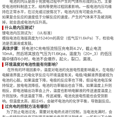
电池的内压是由于充放电过程中产生的气体所形成的压力。主要
受电池材料制造工艺，结构等使用过程因素影响。一般电池内压均维
持在正常水平，在过充或过放情况下，电池内压有可能会升高。
如果复合反应的速度低于分解反应的速度，产生的气体来不及被消耗
掉，就会造成电池内压升高。
什么是内压测试？
▌
锂电池内压测试为：（UL标准）
模拟电池在海拔高度为15240m的高空（低气压11.6kPa）下，检验电
池是否漏液或发鼓。
具体步骤
：将电池1C充电恒流恒压充电到4.2V，截止电流
10mA，然后将其放在气压为11.6Kpa，温度为（20+_3）的低压
箱中储存6小时，电池不会爆炸，起火，裂口，漏液。
环境温度对电池性能有何影响？
▌
在所有的环境因素中，温度对电池的充放电性能影响最大，在电极/
电解液界面上的电化学反应与环境温度有关，电极/电解液界面被视为
电池的心脏。如果温度下降，电极的反应率也下降，假设电池电压保
持恒定，放电电流降低，电池的功率输出也会下降。如果温度上升则
相反，即电池输出功率会上升，温度也影响电解液的传送速度温度上
升则加快，传送温度下降，传送减慢，电池充放电性能也会受到影
响。但温度太高，超过45，会破坏电池内的化学平衡，导致副反应。
过充电的控制方法有哪些？
▌
为了防止电池过充，需要对充电终点进行控制，当电池充满时，会
有一些特别的信息可利用来判断充电是否达到终点。一般有以下六种