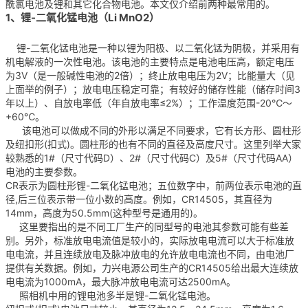
酰氯电池及锂和其它化合物电池。本文仅介绍前两种最常用的。
1、锂-二氧化锰电池（Li MnO2）
锂-二氧化锰电池是一种以锂为阳极、以二氧化锰为阴极，并采用有
机电解液的一次性电池。该电池的主要特点是电池电压高，额定电压
为3V（是一般碱性电池的2倍）；终止放电电压为2V；比能量大（见
上面举的例子）；放电电压稳定可靠；有较好的储存性能（储存时间3
年以上）、自放电率低（年自放电率≤2%）；工作温度范围-20℃～
+60℃。
该电池可以做成不同的外形以满足不同要求，它有长方形、圆柱形
及纽扣形(扣式)。圆柱形的也有不同的直径及高度尺寸。这里列举大家
较熟悉的1#（尺寸代码D）、2#（尺寸代码C）及5#（尺寸代码AA）
电池的主要参数。
CR表示为圆柱形锂-二氧化锰电池；五位数字中，前两位表示电池的直
径,后三位表示带一位小数的高度。例如，CR14505，其直径为
14mm，高度为50.5mm(这种型号是通用的)。
这里要指出的是不同工厂生产的同型号的电池其参数可能有些差
别。另外，标准放电电流值是较小的，实际放电电流可以大于标准放
电电流，并且连续放电及脉冲放电的允许放电电流也不同，由电池厂
提供有关数据。例如，力兴电源公司生产的CR14505给出最大连续放
电电流为1000mA，最大脉冲放电电流可达2500mA。
照相机中用的锂电池多半是锂-二氧化锰电池。