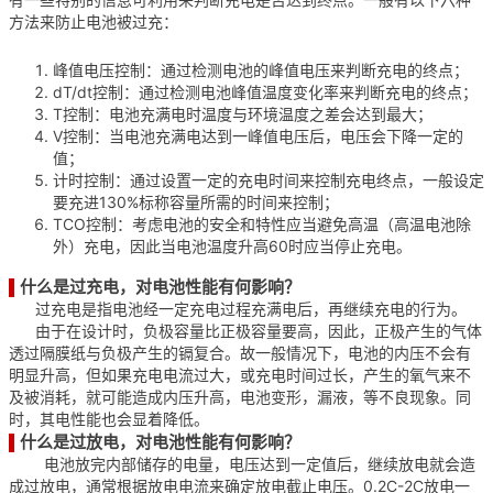
方法来防止电池被过充：
峰值电压控制：通过检测电池的峰值电压来判断充电的终点；
dT/dt控制：通过检测电池峰值温度变化率来判断充电的终点；
T控制：电池充满电时温度与环境温度之差会达到最大；
V控制：当电池充满电达到一峰值电压后，电压会下降一定的
值；
计时控制：通过设置一定的充电时间来控制充电终点，一般设定
要充进130%标称容量所需的时间来控制；
TCO控制：考虑电池的安全和特性应当避免高温（高温电池除
外）充电，因此当电池温度升高60时应当停止充电。
什么是过充电，对电池性能有何影响？
▌
过充电是指电池经一定充电过程充满电后，再继续充电的行为。
由于在设计时，负极容量比正极容量要高，因此，正极产生的气体
透过隔膜纸与负极产生的镉复合。故一般情况下，电池的内压不会有
明显升高，但如果充电电流过大，或充电时间过长，产生的氧气来不
及被消耗，就可能造成内压升高，电池变形，漏液，等不良现象。同
时，其电性能也会显着降低。
什么是过放电，对电池性能有何影响？
▌
电池放完内部储存的电量，电压达到一定值后，继续放电就会造
成过放电，通常根据放电电流来确定放电截止电压。0.2C-2C放电一