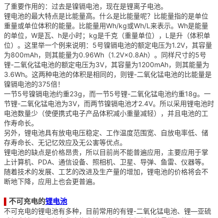
了重要作用的：过去是镍镉电池，现在是锂离子电池。
锂电池的最大特点是比能量高。什么是比能量呢？比能量指的是单位
重量或单位体积的能量。比能量用Wh/kg或Wh/L来表示。Wh是能量
的单位，W是瓦、h是小时；kg是千克（重量单位），L是升（体积单
位）。这里举一个例来说明：5号镍镉电池的额定电压为1.2V，其容量
为800mAh，则其能量为0.96Wh（1.2V×0.8Ah）。同样尺寸的5号
锂-二氧化锰电池的额定电压为3V，其容量为1200mAh，则其能量为
3.6Wh。这两种电池的体积是相同的，则锂-二氧化锰电池的比能量是
镍镉电池的375倍！
一节5号镍镉电池约重23g，而一节5号锂-二氧化锰电池约重18g。一
节锂-二氧化锰电池为3V，而两节镍镉电池才2.4V。所以采用锂电池时
电池数量少（使便携式电子产品体积减小重量减轻），并且电池的工
作寿命长。
另外，锂电池具有放电电压稳定、工作温度范围宽、自放电率低、储
存寿命长、无记忆效应及无公害等优点。
锂电池的缺点是价格昂贵，所以目前尚不能普遍应用，主要应用于掌
上计算机、PDA、通信设备、照相机、卫星、导弹、鱼雷、仪器等。
随着技术的发展、工艺的改进及生产量的增加，锂电池的价格将会不
断地下降，应用上也会更普遍。
不可充电的
锂电池
▌
不可充电的锂电池有多种，目前常用的有锂-二氧化锰电池、锂—亚硫