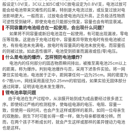
般设定1.0V/支，3C以上如5C或10C放电设定为0.8V/支，电池过放可
能会给电池带来灾难性的后果，特别是大电流过放，或反复过放对电
池影响更大。一般而言，过放电会使电池内压升高，正负极活性物质
可逆性受到破坏，即使充电也只能部分恢复，容量也会有明显衰减。
不同容量的电池组合在一起使用，会出现什么问题？
▌
如果将不同容量或新旧电池混在一起使用，有可能出现漏液，零电
压等现象。这是由于充电过程中，容量差异导致充电时有些电池被过
充，有些电池未充满电，放电时有容量高的电池未放完电，而容量低
的则被过放。如此恶性循环，电池受到损害而漏液或低(零)电压。
什么是电池的爆炸，怎样预防电池爆炸？
▌
电池内的任何部分的固态物质瞬间排出，被推至离电池25cm以上
的距离，称为爆炸。判别电池爆炸与否，采用下述条件实验。将一网
罩住实验电池，电池居于正中，距网罩任何一边为25cm。网的密度为
6-7根/cm，网线采用直径为0.25mm的软铝线，如果实验无固体部分
通过网罩，证明该电池未发生爆炸。
锂电池串联问题
▌
由于电池在生产过程中，从涂膜开始到成为成品要经过很多道工
序。即使经过严格的检测程序，使每组电源的电压、电阻、容量一
致，但使用一段时间，也会产生这样或那样的差异。如同一位母亲生
的双胞胎，刚生下时可能长得一模一样，做为母亲都很难分辨。然
而，在两个孩子不断成长时，就会产生这样或那样的差异锂动力电池
也是这样。