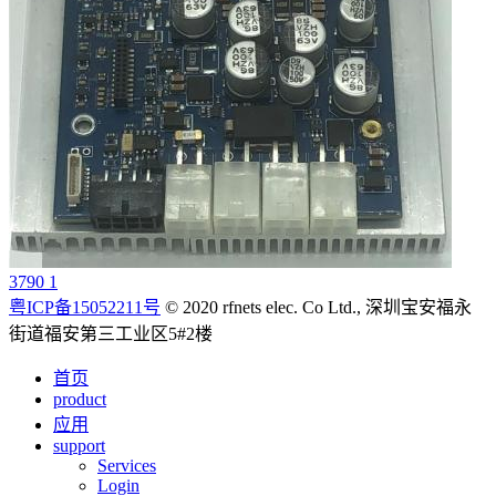
3790 1
粤ICP备15052211号
© 2020 rfnets elec. Co Ltd., 深圳宝安福永
街道福安第三工业区5#2楼
首页
product
应用
support
Services
Login