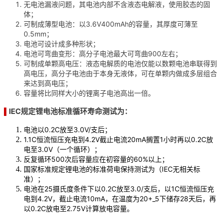
无电池漏液问题，其电池内部不含液态电解液，使用胶态的固
体；
可制成薄型电池：以3.6V400mAh的容量，其厚度可薄至
0.5mm；
电池可设计成多种形状；
电池可弯曲变形：高分子电池最大可弯曲900左右；
可制成单颗高电压：液态电解质的电池仅能以数颗电池串联得到
高电压，高分子电池由于本身无液体，可在单颗内做成多层组合
来达到高电压；
容量将比同样大小的锂离子电池高出一倍。
IEC规定锂电池标准循环寿命测试为：
▌
电池以0.2C放至3.0V/支后；
1.1C恒流恒压充电到4.2V截止电流20mA搁置1小时再以0.2C放
电至3.0V（一个循环）；
反复循环500次后容量应在初容量的60%以上；
国家标准规定锂电池的标准荷电保持测试为（IEC无相关标
准）；
电池在25摄氏度条件下以0.2C放至3.0/支后，以1C恒流恒压充
电到4.2V，截止电流10mA，在温度为20+_5下储存28天后，再
以0.2C放电至2.75V计算放电容量。