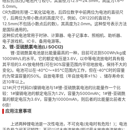
纽扣式(扣式)电池尺寸较小，其直径为12.5～24.5mm，高度为1.6～
5.0mm。
CR为圆柱形锂-二氧化锰电池，后四位数字中前两位为电池的直径尺
寸，后两位为带小数点的高度尺寸。例如，CR1220的直径为
12.5mm(不包括小数点后的数)，其高度为2.0mm。这种型号表示方法
是国际通用的。
这种扣式电池常用于时钟、计算器、电子记事本、照相机、助听器、
电子游戏机、IC卡、备用电源等。
2、锂-亚硫酰氯电池(Li SOCl2)
锂-亚硫酰氯电池是比能量最高的一种，目前可达到500Wh/kg或
1000Wh/L的水平。它的额定电压是3.6V，以中等电流放电时具有极
其平坦的3.4V放电特性(可在90%容量范围内平坦地放电，保持不大的
变化)。电池可以在-40℃～+85℃范围内工作，但在-40℃时的容量
约为常温容量的50%。自放电率低（年自放电率≤1%）、储存寿命长
达10年以上。
以1#(尺寸代码D)镍镉电池与1#锂-亚硫酰氯电池的比能量作一个比
较：1#镍镉电池的额定电压为1.2V，容量为5000mAh；1#锂-亚硫酰
氯的额定电压为3.6V，容量为10000mAh，则后者的比能量比前者大
6倍！
应用注意事项
▌
上述两种锂电池是一次性电池，不可充电(充电时有危险！)；电池
正负极之间不可短路；不可以过大电流放电(超过最大放电电流放电)；