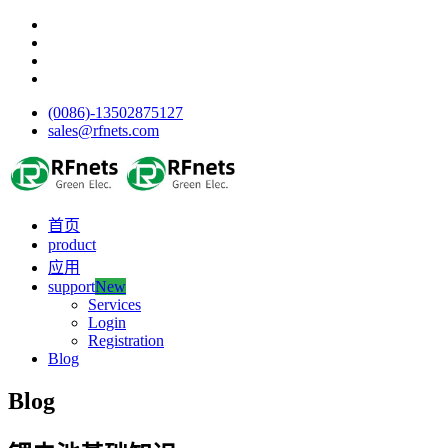
(0086)-13502875127
sales@rfnets.com
首页
product
应用
support
New
Services
Login
Registration
Blog
Blog