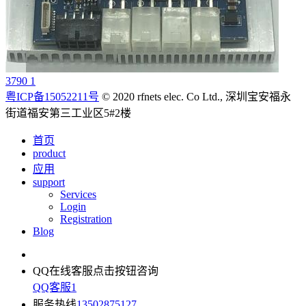
3790 1
粤ICP备15052211号
© 2020 rfnets elec. Co Ltd., 深圳宝安福永
街道福安第三工业区5#2楼
首页
product
应用
support
Services
Login
Registration
Blog
QQ在线客服
点击按钮咨询
QQ客服1
服务热线
13502875127