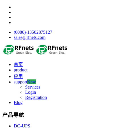
(0086)-13502875127
sales@rfnets.com
首页
product
应用
support
New
Services
Login
Registration
Blog
产品导航
DC-UPS