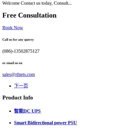
Welcome Contact us today, Consult...
Free Consultation
Book Now
Call us for any querry
(086)-13502875127
or email us on
sales@rfnets.com
下一页
Product Info
智能DC UPS
Smart Bidirectional power PSU